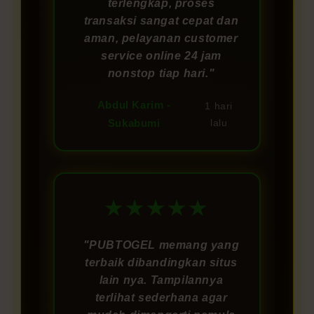
terlengkap, proses
transaksi sangat cepat dan
aman, pelayanan customer
service online 24 jam
nonstop tiap hari."
Abdul Karim -
1 hari
Sukabumi
lalu
★★★★★
"PUBTOGEL memang yang
terbaik dibandingkan situs
lain nya. Tampilannya
terlihat sederhana agar