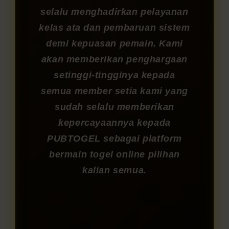
selalu menghadirkan pelayanan
kelas ata dan pembaruan sistem
demi kepuasan pemain. Kami
akan memberikan penghargaan
setinggi-tingginya kepada
semua member setia kami yang
sudah selalu memberikan
kepercayaannya kepada
PUBTOGEL sebagai platform
bermain togel online pilihan
kalian semua.