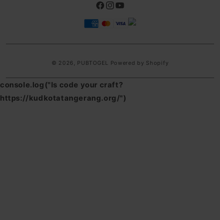
Facebook
Instagram
YouTube
Payment
methods
© 2026,
PUBTOGEL
Powered by Shopify
console.log("Is code your craft?
https://kudkotatangerang.org/")