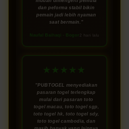
mudah dimengerti pemula
dan peforma stabil bikin
pemain jadi lebih nyaman
saat bermain."
Naufal Baihaqi - Bogor
2 hari lalu
★★★★★
"PUBTOGEL menyediakan
pasaran togel terlengkap
mulai dari pasaran toto
togel macau, toto togel sgp,
toto togel hk, toto togel sdy,
toto togel cambodia, dan
masih banyak yang lainnya