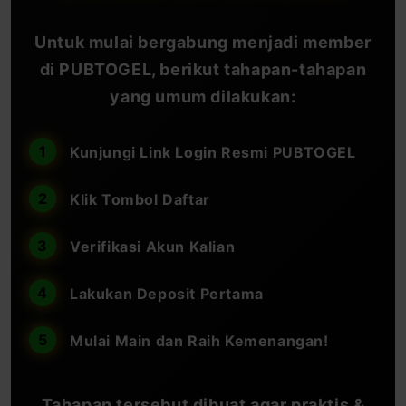
Untuk mulai bergabung menjadi member
di PUBTOGEL, berikut tahapan-tahapan
yang umum dilakukan:
Kunjungi Link Login Resmi PUBTOGEL
Klik Tombol Daftar
Verifikasi Akun Kalian
Lakukan Deposit Pertama
Mulai Main dan Raih Kemenangan!
Tahapan tersebut dibuat agar praktis &