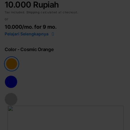
10.000 Rupiah
Tax included.
Shipping
calculated at checkout.
or
10.000
/mo. for 9 mo.
Pelajari Selengkapnya
Color
- Cosmic Orange