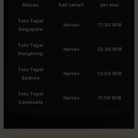
Macau
kali sehari
per sesi
Toto Togel
Harian
17:30 WIB
Singapore
Toto Togel
Harian
22:30 WIB
Hongkong
Toto Togel
Harian
13:50 WIB
Sydney
Toto Togel
Harian
11:50 WIB
Cambodia