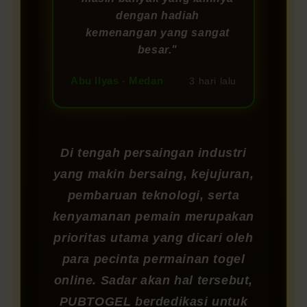
dengan hadiah
kemenangan yang sangat
besar."
Abu Ilyas - Medan
3 hari lalu
Di tengah persaingan industri
yang makin bersaing, kejujuran,
pembaruan teknologi, serta
kenyamanan pemain merupakan
prioritas utama yang dicari oleh
para pecinta permainan togel
online. Sadar akan hal tersebut,
PUBTOGEL berdedikasi untuk