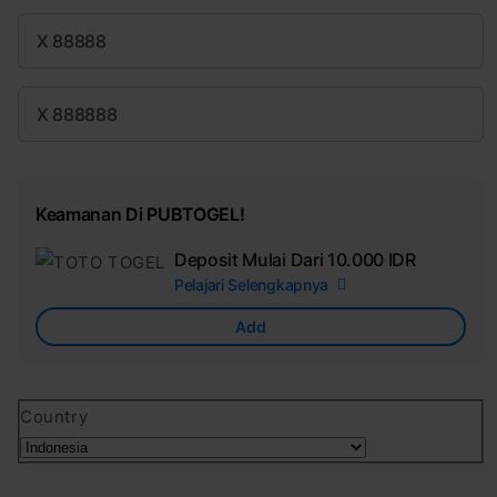
X 88888
X 888888
Keamanan Di PUBTOGEL!
Deposit Mulai Dari
10.000 IDR
Add
Pelajari Selengkapnya
Apple
Care
Add
Country