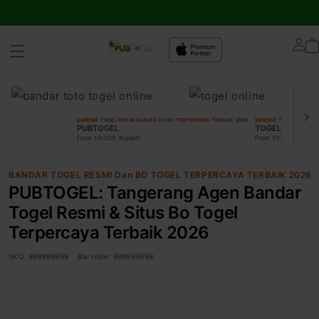
Lo
in
BANDAR TOGEL RESMI DAN BO TOGEL TERPERCAYA TERBAIK 2026
BANDAR TOGEL RESMI D
PUBTOGEL
TOGEL ONLINE
From 10.000 Rupiah
From 10.000 Rupiah
BANDAR TOGEL RESMI Dan BO TOGEL TERPERCAYA TERBAIK 2026
PUBTOGEL: Tangerang Agen Bandar
Togel Resmi & Situs Bo Togel
Terpercaya Terbaik 2026
SKU:
999999999
Barcode:
999999999