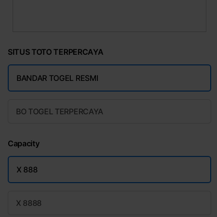
SITUS TOTO TERPERCAYA
BANDAR TOGEL RESMI
BO TOGEL TERPERCAYA
Capacity
X 888
X 8888