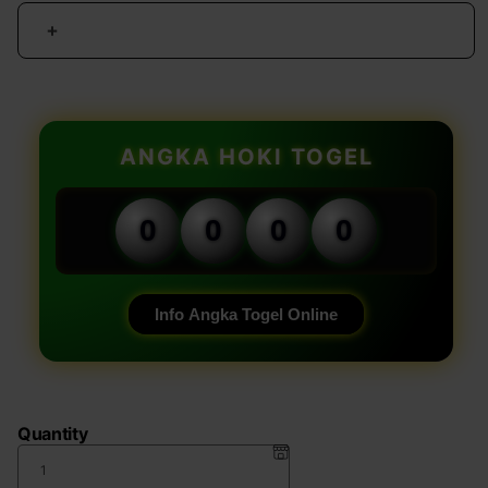
Increase
quantity
for
PUBTOGEL:
Tangerang
Agen
ANGKA HOKI TOGEL
Bandar
Togel
Resmi
0
0
0
0
&
Situs
Bo
Togel
Info Angka Togel Online
Terpercaya
Terbaik
2026
Quantity