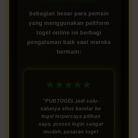
yang menjadikan PUBTOGEL
pilihan dengan tingkat kepuasan
Sebagian besar para pemain
pemain paling tertinggi.
yang menggunakan paltform
togel online ini berbagi
pengalaman baik saat mereka
bermain:
★★★★★
"PUBTOGEL jadi satu-
satunya situs bandar bo
togel terpercaya pilihan
saya, proses login sangat
mudah, pasaran togel