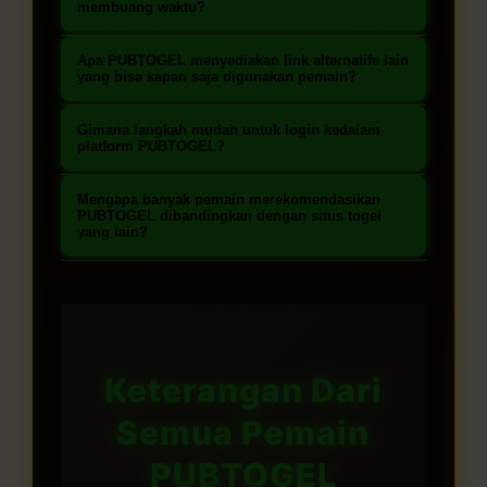
membuang waktu?
2026 yang mengutamakan
Sudah pasti, PUBTOEL sejak awal
kecepatan akses dan kestabilan
Apa PUBTOGEL menyediakan link alternatife lain
datang dirancang dengan sistem
yang bisa kapan saja digunakan pemain?
sistem. Berada dibawah naungan
oleh yang sangat mudah
bandar togel resmi, ekosistem
Tentunya, PUBTOEL menyediakan
Gimana langkah mudah untuk login kedalam
dipahami, sehingga bisa diakses
digital toto togel ini dirancang
link alternatife resmi yang aktif
platform PUBTOGEL?
dengan sangat lancar melalui HP,
khusus untuk memberikan
selama 24 jam penuh. Dengan
Cara masuk kedalam PUBTOGEL
tablet, ataupun desktop (Komputer
Mengapa banyak pemain merekomendasikan
pengalaman yang lancar, aman,
prasarana server yang kuat,
bisa dilakukan dengan sangat
PUBTOGEL dibandingkan dengan situs togel
atau laptop), optimalisasi peforma
yang lain?
serta bisa diandalkan disetiap
pemain bisa dengan mudah login
mudah melalui komputer, tablet
yang cepat serta perlindungan
harinya.
kedalam PUBTOGEL kapan saja dan
PUBTOGEL lebih unggul sebab
ataupun handphone. Berkat
seluruh data pemain.
dimana saja mereka mau tanpa
berhasil menggabungkan tiga
optimasi tampilan yang
perlu khawatir mengalami
bagian penting yaitu kemudahan
responsifm halaman masuk akan
kendala.
akses login, kecepatan memuat
otomatis menyesuaikan dengan
Keterangan Dari
halaman, serta layanan customer
perangkat kamu dengan loading
Semua Pemain
yang lengkap. Ketetapan dalam
yang sangat cepat tanpa ada
menjaga kualitas aspek inilah
loading yang lama.
PUBTOGEL